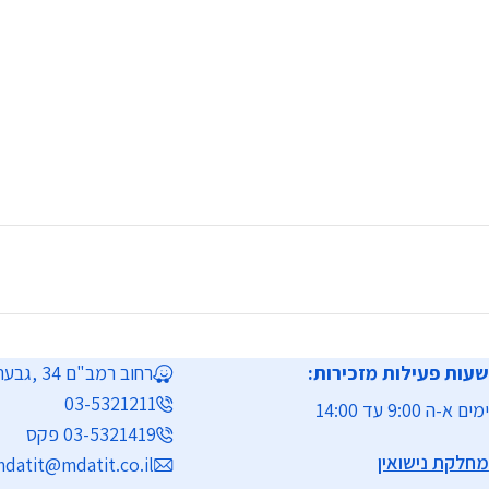
שעות פעילות מזכירות:
רחוב רמב"ם 34 ,גבעת שמואל
03-5321211
ימים א-ה 9:00 עד 14:00
03-5321419 פקס
מחלקת נישואין
datit@mdatit.co.il