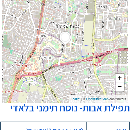
+
−
Leaflet
| ©
OpenStreetMap
contributors
תפילת אבות- נוסח תימני בלאדי
כתובת
ליד רחוב יצחק שמיר 10 גבעת שמואל