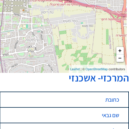
+
−
Leaflet
| ©
OpenStreetMap
contributors
המרכזי- אשכנזי
כתובת
שם גבאי