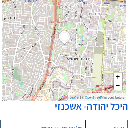
+
−
Leaflet
| ©
OpenStreetMap
contributors
היכל יהודה- אשכנזי
כתובת
שד' העצמאות גבעת שמואל