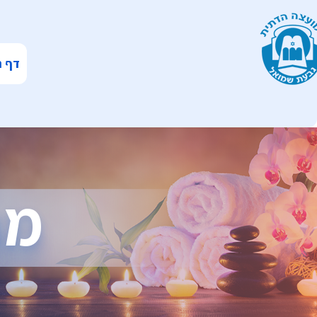
דף ה
מח