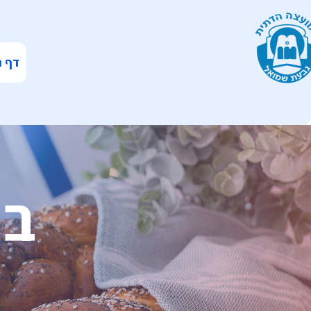
דף ה
בר